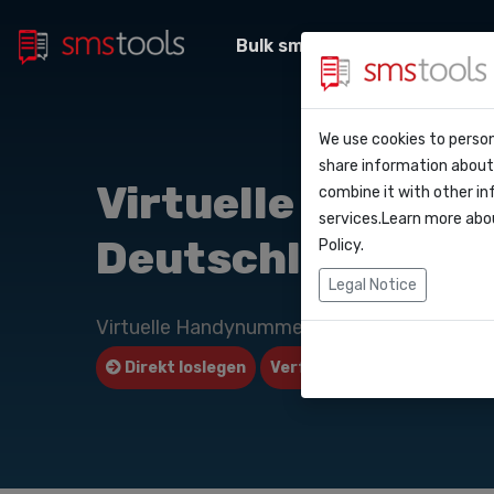
Bulk sms massenversand
Warum smstool
Kontakt
We use cookies to person
API Do
share information about 
Blog
Eine preisanga
Virtuelle Handy
combine it with other in
Webho
services.Learn more abo
Service level a
(sla)
Deutschland
Policy
.
Integr
Legal Notice
Zapier
Virtuelle Handynummer zum Senden und E
Direkt loslegen
Verfügbare Datenbank ans
Make