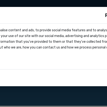
Sms marketing
Developers
Preise
über
s?
alise content and ads, to provide social media features and to analyse
cs
your use of our site with our social media, advertising and analytics
be anfragen
nummer Kaufen aus
formation that you’ve provided to them or that they’ve collected fro
oks
ut who we are, how you can contact us and how we process personal 
greement
ationen
mpfangen von SMS-Nachrichten verwenden
ehen