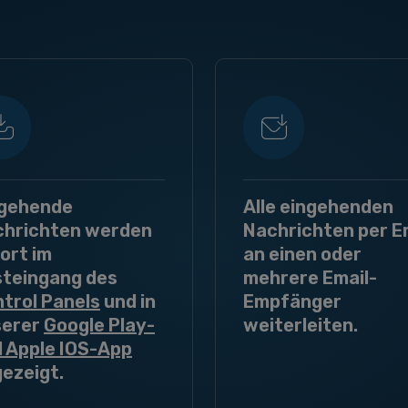
ngehende
Alle eingehenden
chrichten werden
Nachrichten per E
ort im
an einen oder
teingang des
mehrere Email-
trol Panels
und in
Empfänger
serer
Google Play-
weiterleiten.
 Apple IOS-App
ezeigt.