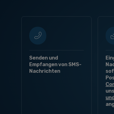
Senden und
Ei
Empfangen von SMS-
Na
Nachrichten
sof
Pos
Con
un
und
ang