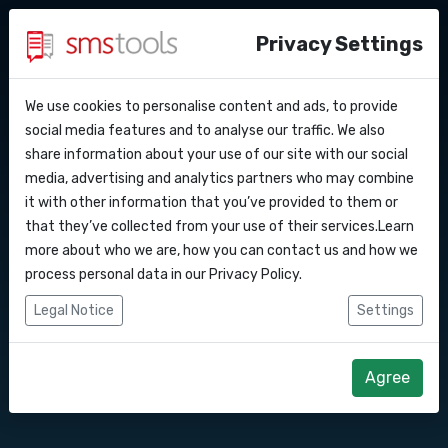
Privacy Settings
We use cookies to personalise content and ads, to provide
Warum smstools?
Kontakt
API Docs
social media features and to analyse our traffic. We also
Bulk SMS versenden nach
share information about your use of our site with our social
Eine preisangabe anfragen
Blog
media, advertising and analytics partners who may combine
Ungarn
Webhooks
Service level agreement
it with other information that you’ve provided to them or
(sla)
that they’ve collected from your use of their services.Learn
Integrationen
more about who we are, how you can contact us and how we
Senden Sie Bulk SMS nach Ungarn. SMS
process personal data in our
Privacy Policy
.
Marketing Ungarn.
Zapier
Legal Notice
Settings
Make
Direkt loslegen
Angebot anfordern
Agree