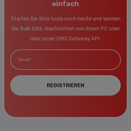
einfach
Starten Sie Sms tools noch heute und senden
Sie Bulk SMS-Nachrichten von Ihrem PC oder
über unser SMS Gateway API.
Email*
REGISTRIEREN