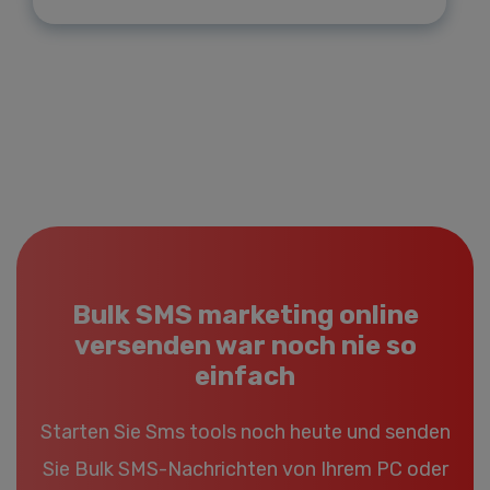
Bulk SMS marketing online
versenden war noch nie so
einfach
Starten Sie Sms tools noch heute und senden
Sie Bulk SMS-Nachrichten von Ihrem PC oder