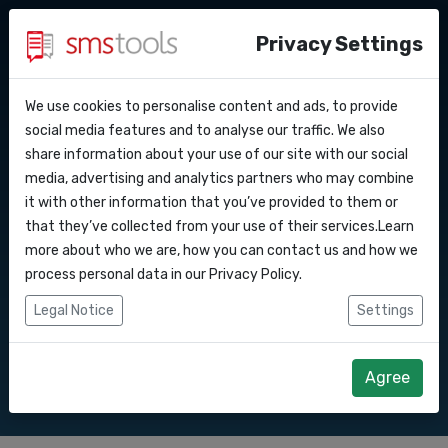
Privacy Settings
We use cookies to personalise content and ads, to provide
Warum smstools?
Kontakt
API Docs
social media features and to analyse our traffic. We also
Bulk SMS versenden nach
share information about your use of our site with our social
Eine preisangabe anfragen
Blog
media, advertising and analytics partners who may combine
Webhooks
Service level agreement
it with other information that you’ve provided to them or
Senden Sie Bulk SMS nach . SMS Marketing
(sla)
that they’ve collected from your use of their services.Learn
.
Integrationen
more about who we are, how you can contact us and how we
process personal data in our
Privacy Policy
.
Zapier
Legal Notice
Settings
Direkt loslegen
Angebot anfordern
Make
Agree